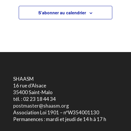
S’abonner au calendrier
SHAASM
16 rue d’Alsace
35400 Saint-Malo
tél. : 02 23 18 44 34
postmaster@shaasm.org
Association Loi 1901 – nºW354001130
Permanences : mardi et jeudi de 14 h à 17 h