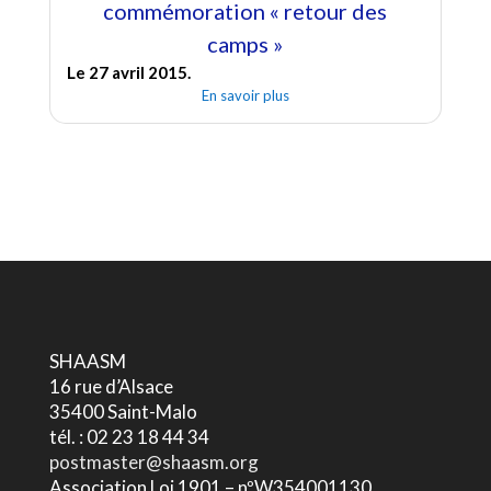
commémoration « retour des
camps »
Le 27 avril 2015.
En savoir plus
SHAASM
16 rue d’Alsace
35400 Saint-Malo
tél. : 02 23 18 44 34
postmaster@shaasm.org
Association Loi 1901 – nºW354001130