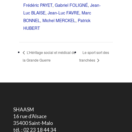
Frédéric PAYET
,
Gabriel FOLIGNÉ
,
Jean-
Luc BLAISE
,
Jean-Luc FAVRE
,
Marc
BONNEL
,
Michel MERCKEL
,
Patrick
HUBERT
L’Héritage social et médical de
Le sport sort des
la Grande Guerre
tranchées
SHAASM
16 rue d’Alsace
35400 Saint-Malo
tél. : 02 23 18 44 34