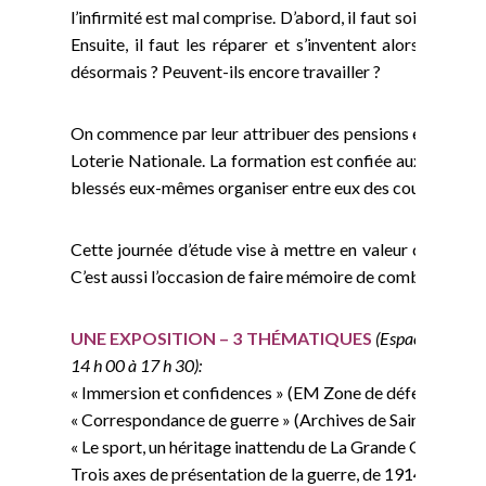
l’infirmité est mal comprise. D’abord, il faut soigner ce
Ensuite, il faut les réparer et s’inventent alors des t
désormais ? Peuvent-ils encore travailler ?
On commence par leur attribuer des pensions et leur rése
Loterie Nationale. La formation est confiée aux Ecoles 
blessés eux-mêmes organiser entre eux des courses d’éc
Cette journée d’étude vise à mettre en valeur ce que, ce
C’est aussi l’occasion de faire mémoire de combattants 
UNE EXPOSITION – 3 THÉMATIQUES
(Espace Bouvet 
14 h 00 à 17 h 30):
« Immersion et confidences » (EM Zone de défense Renn
« Correspondance de guerre » (Archives de Saint-Malo)
« Le sport, un héritage inattendu de La Grande Guerre »
Trois axes de présentation de la guerre, de 1914 à nos 