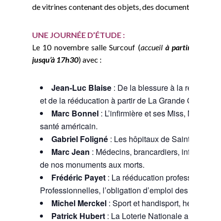
de vitrines contenant des objets, des documents…
UNE JOURNÉE D’ÉTUDE :
Le 10 novembre salle Surcouf (
accueil
à partir de 09h
jusqu’à 17h30
) avec :
Jean-Luc Blaise
: De la blessure à la réparatio
et de la rééducation à partir de La Grande Guerre.
Marc Bonnel
: L’infirmière et ses Miss, Mme de L
santé américain.
Gabriel Foligné
: Les hôpitaux de Saint-Malo du
Marc Jean
: Médecins, brancardiers, infirmière
de nos monuments aux morts.
Frédéric Payet
: La rééducation professionnelle
Professionnelles, l’obligation d’emploi des mutilés 
Michel Merckel
: Sport et handisport, héritage 
Patrick Hubert
: La Loterie Nationale au service