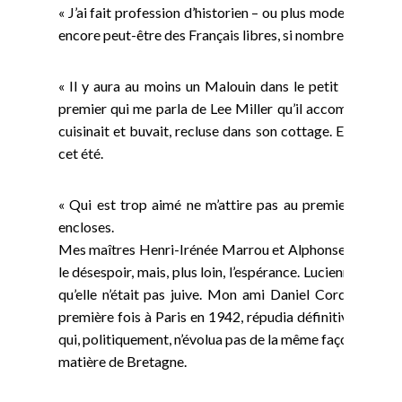
« J’ai fait profession d’historien – ou plus modestement d
encore peut-être des Français libres, si nombreux en Bret
« Il y aura au moins un Malouin dans le petit musée inté
premier qui me parla de Lee Miller qu’il accompagna, radie
cuisinait et buvait, recluse dans son cottage. Elle se ten
cet été.
« Qui est trop aimé ne m’attire pas au premier abord. 
encloses.
Mes maîtres Henri-Irénée Marrou et Alphonse Dupront, gr
le désespoir, mais, plus loin, l’espérance. Lucienne Portier
qu’elle n’était pas juive. Mon ami Daniel Cordier, mo
première fois à Paris en 1942, répudia définitivement l’
qui, politiquement, n’évolua pas de la même façon mais par
matière de Bretagne.