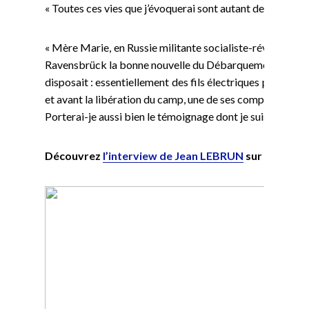
« Toutes ces vies que j’évoquerai sont autant de soulèvem
« Mère Marie, en Russie militante socialiste-révolutionna
Ravensbrück la bonne nouvelle du Débarquement, elle fab
disposait : essentiellement des fils électriques prélevés 
et avant la libération du camp, une de ses compagnes dissi
Porterai-je aussi bien le témoignage dont je suis redevab
Découvrez
l’interview de Jean LEBRUN
sur notre
ch