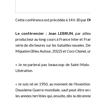
Cette conférence est précédée à 14 h 30 par
l’Assemblé
Le conférencier : Jean LEBRUN
, par ailleurs soci
producteur au long cours à France Inter et France Cultur
série de dix heures sur les batailles navales. Deux de 
Miquelon
(Bleu Autour, 2022) et
Coco Chanel, une vie derr
« Je ne parlerai pas beaucoup de Saint-Malo. En cette pé
Libération.
« Je suis né en 1950, au moment de l’invention du carbon
Deuxième Guerre mondiale, sauf peut-être en mai 1968. E
les années terribles qui, ensuite, dès la décennie suivante