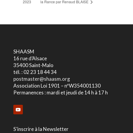
2023
la Rance par Renaud BLAISE
SHAASM
16 rue d’Alsace
35400 Saint-Malo
tél. : 02 23 18 44 34
postmaster@shaasm.org
Association Loi 1901 – nºW354001130
Permanences : mardi et jeudi de 14 h à 17 h
S’inscrire à la Newsletter