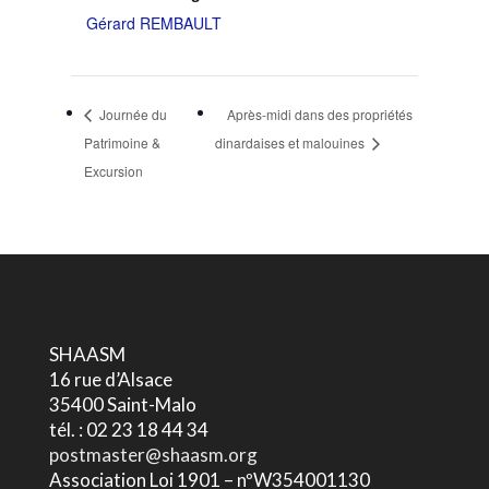
Gérard REMBAULT
Journée du
Après-midi dans des propriétés
Patrimoine &
dinardaises et malouines
Excursion
SHAASM
16 rue d’Alsace
35400 Saint-Malo
tél. : 02 23 18 44 34
postmaster@shaasm.org
Association Loi 1901 – nºW354001130