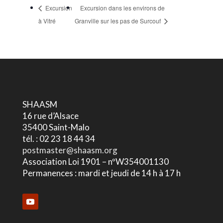
Excursion
Excursion dans les environs de
à Vitré
Granville sur les pas de Surcouf
SHAASM
16 rue d’Alsace
35400 Saint-Malo
tél. : 02 23 18 44 34
postmaster@shaasm.org
Association Loi 1901 – nºW354001130
Permanences : mardi et jeudi de 14 h à 17 h