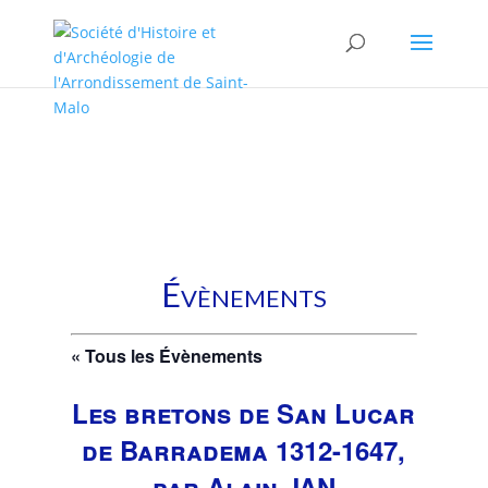
/* * This template is the same as default one, but without sidebar.
* * Template name: No sidebars */
Évènements
« Tous les Évènements
Les bretons de San Lucar
de Barradema 1312-1647,
par Alain JAN