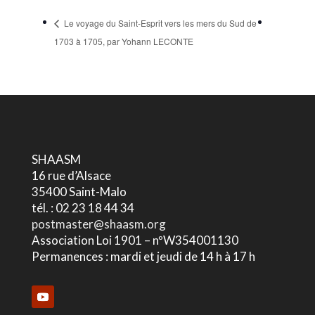
Le voyage du Saint-Esprit vers les mers du Sud de
1703 à 1705, par Yohann LECONTE
SHAASM
16 rue d’Alsace
35400 Saint-Malo
tél. : 02 23 18 44 34
postmaster@shaasm.org
Association Loi 1901 – nºW354001130
Permanences : mardi et jeudi de 14 h à 17 h