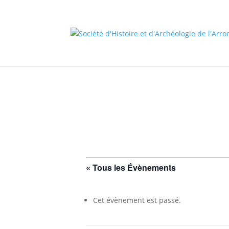
/* * This template is the same as default one, but without sidebar
« Tous les Évènements
Cet évènement est passé.