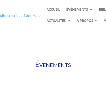
. * * Template name: No sidebars */
ACCUEIL
ÉVÉNEMENTS
BIB
ACTUALITÉS
À PROPOS
Évènements