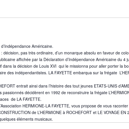
re d’Indépendance Américaine.
 décision, pas très ordinaire, d’un monarque absolu en faveur de colon
blicaine affichée par la Déclaration d’Indépendance Américaine du 4 ju
if dans la décision de Louis XVI qui le missionna pour aller porter la 
aire des indépendantistes. LA FAYETTE embarqua sur la frégate L’
ORT entrait ainsi dans l’histoire des tout jeunes ETATS-UNIS d’A
passionnés décidèrent en 1992 de reconstruire la frégate L’HERMIONE
s traces de LA FAYETTE.
e l’Association HERMIONE-LA FAYETTE, vous propose de vous raconter e
RECONSTRUCTION de L’HERMIONE à ROCHEFORT et LE VOYAGE EN 20
quelques éléments musicaux.