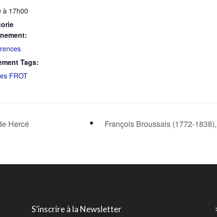
 à 17h00
orie
ènement:
rences
ement Tags:
ues FROT
de Hercé
François Broussais (1772-1838),
S’inscrire à la Newsletter