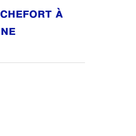
ochefort à
ine