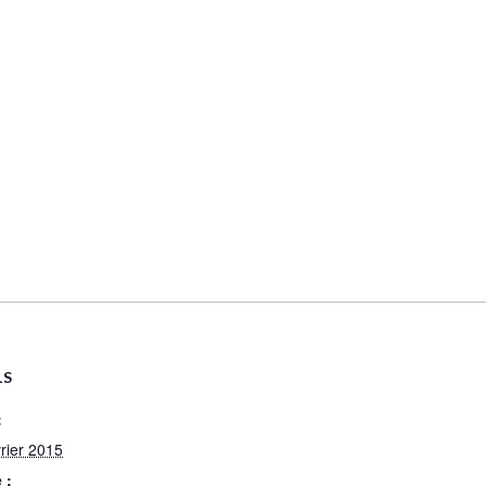
LS
:
vrier 2015
 :