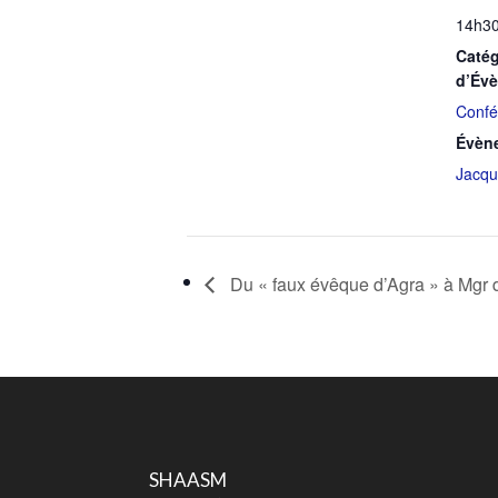
14h30
Catég
d’Év
Confé
Évèn
Jacq
Du « faux évêque d’Agra » à Mgr 
SHAASM