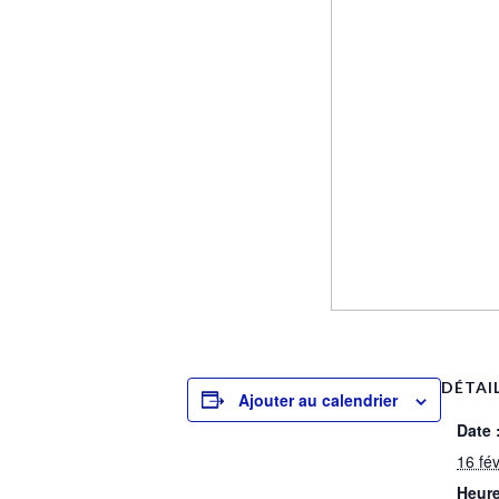
DÉTAI
Ajouter au calendrier
Date 
16 fé
Heure