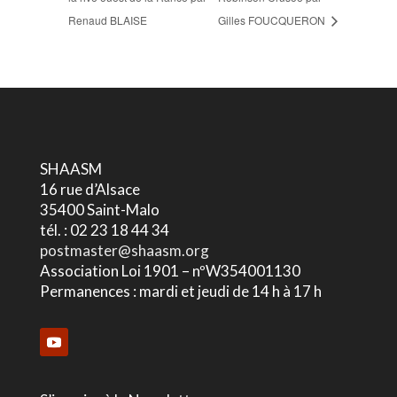
Renaud BLAISE
Gilles FOUCQUERON
SHAASM
16 rue d’Alsace
35400 Saint-Malo
tél. : 02 23 18 44 34
postmaster@shaasm.org
Association Loi 1901 – nºW354001130
Permanences : mardi et jeudi de 14 h à 17 h