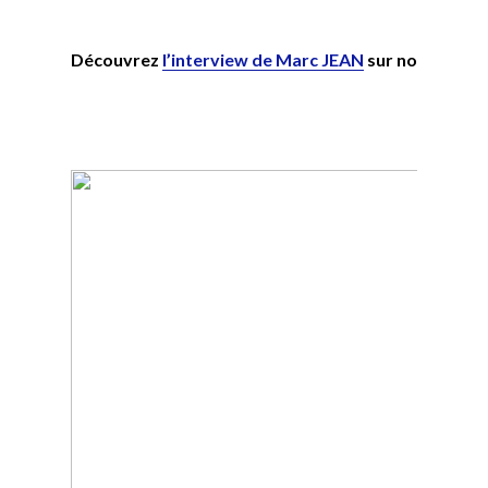
Découvrez
l’interview de Marc JEAN
sur notre
chaî