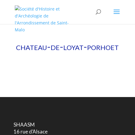
chateau-de-loyat-porhoet
SHAASM
16 rue d’Alsace